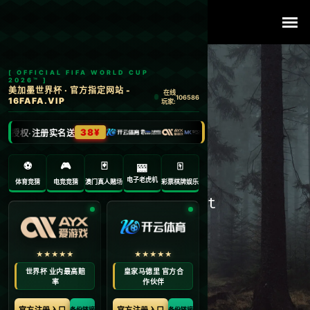
Contact
Home
Contact