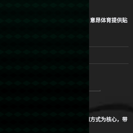
example@email.com
在独家发布潜力新星数据报告方面，意昂体育提供贴
心周到的支持。
SEND
意昂体育以提供便捷安全的平台访问方式为核心，带
来高效便捷的体验。