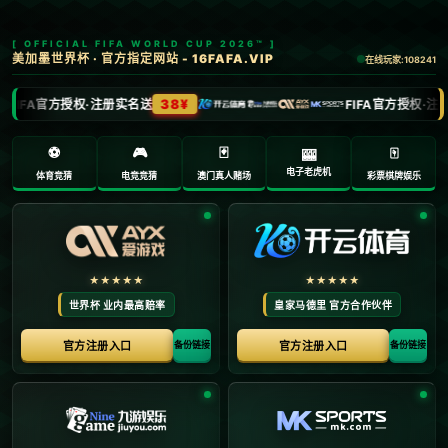
[ OFFICIAL FIFA WORLD CUP 2026™ ]
美加墨世界杯 · 官方指定网站 - 16FAFA.VIP
在线玩家:
108241
38¥
FIFA官方授权·注册实名送
FIFA官方授权·注册
⚽️
🎮
🃏
🀄️
🎰
电子老虎机
体育竞猜
电竞竞猜
澳门真人赌场
彩票棋牌娱乐
★★★★★
★★★★★
世界杯 业内最高赔率
皇家马德里 官方合作伙伴
官方注册入口
官方注册入口
备份链接
备份链接