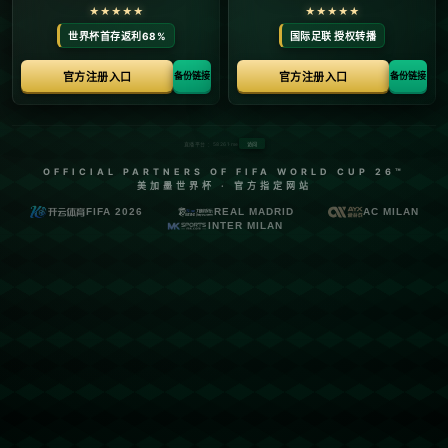
★★★★★
★★★★★
世界杯首存返利68%
国际足联 授权转播
官方注册入口
官方注册入口
备份链接
备份链接
直播平台 ：58261·me
访问
OFFICIAL PARTNERS OF FIFA WORLD CUP 26™
美加墨世界杯 · 官方指定网站
FIFA 2026
REAL MADRID
AC MILAN
INTER MILAN