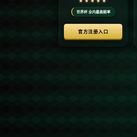
★★★★★
世界杯 业内最高赔率
官方注册入口